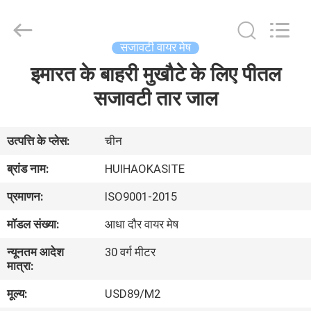
2026
Huihao
Hardware
Mesh
Product
सजावटी वायर मेष
Limited.
All
Rights
इमारत के बाहरी मुखौटे के लिए पीतल
घर
Reserved.
सजावटी तार जाल
उत्पादों
उत्पत्ति के प्लेस:
चीन
हमारे
ब्रांड नाम:
HUIHAOKASITE
बारे
प्रमाणन:
ISO9001-2015
में
मॉडल संख्या:
आधा दौर वायर मेष
न्यूनतम आदेश
30 वर्ग मीटर
कारखाने
मात्रा:
का
मूल्य:
USD89/M2
दौरा