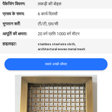
पैकेजिंग विवरण:
लकड़ी की बोइस
गुणवत्ता
प्रसव के समय:
6 कार्य दिवसों
नियंत्रण
भुगतान शर्तें:
टी/टी, एल/सी
आपूर्ति की क्षमता:
20 वर्ग प्रति 1000 वर्ग मीटर
हमसे
हाइलाइट:
,
stainless steel wire cloth
संपर्क
architectural woven metal mesh
करें
सबसे अच्छी कीमत
समाचार
मामले
SITEMAP