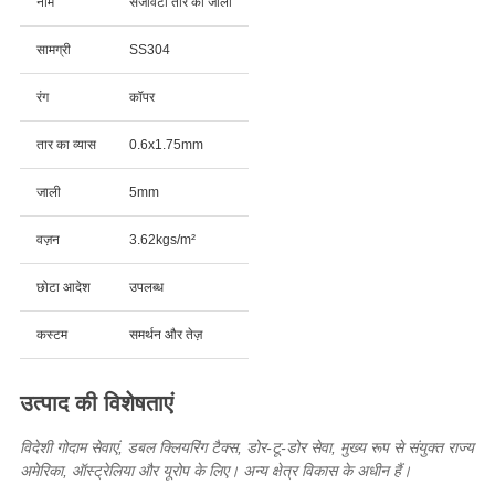
नाम
सजावटी तार की जाली
सामग्री
SS304
रंग
कॉपर
तार का व्यास
0.6x1.75mm
जाली
5mm
वज़न
3.62kgs/m²
छोटा आदेश
उपलब्ध
कस्टम
समर्थन और तेज़
उत्पाद की विशेषताएं
विदेशी गोदाम सेवाएं, डबल क्लियरिंग टैक्स, डोर-टू-डोर सेवा, मुख्य रूप से संयुक्त राज्य
अमेरिका, ऑस्ट्रेलिया और यूरोप के लिए। अन्य क्षेत्र विकास के अधीन हैं।