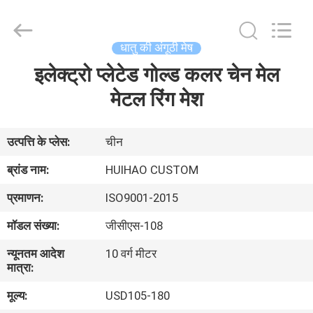
2026
Huihao
Hardware
Mesh
Product
धातु की अंगूठी मेष
Limited.
All
Rights
इलेक्ट्रो प्लेटेड गोल्ड कलर चेन मेल
घर
Reserved.
मेटल रिंग मेश
उत्पादों
उत्पत्ति के प्लेस:
चीन
हमारे
ब्रांड नाम:
HUIHAO CUSTOM
बारे
प्रमाणन:
ISO9001-2015
में
मॉडल संख्या:
जीसीएस-108
न्यूनतम आदेश
10 वर्ग मीटर
कारखाने
मात्रा:
का
मूल्य:
USD105-180
दौरा