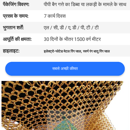
पैकेजिंग विवरण:
पीपी बैग गत्ते का डिब्बा या लकड़ी के मामले के साथ
गुणवत्ता
प्रसव के समय:
7 कार्य दिवस
नियंत्रण
भुगतान शर्तें:
एल / सी, डी / ए, डी / पी, टी / टी
आपूर्ति की क्षमता:
30 दिनों के भीतर 1500 वर्ग मीटर
हमसे
हाइलाइट:
,
इलेक्ट्रो-प्लेटेड मेटल रिंग जाल
स्वर्ण रंग धातु रिंग जाल
संपर्क
करें
सबसे अच्छी कीमत
समाचार
मामले
साइटमैप