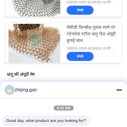
USD92-USD145 MOQ:10 वर्ग मीटर
संपर्क
पीवीडी फिनशेड गुलाब स्वर्ण रंग
स्टेनलेस स्टील धातु गोल अंगूठी
बुनाई जाल
USD92-USD145 MOQ:10 वर्ग मीटर
संपर्क
धातु की अंगूठी मेष
छत डाया 1.0 x 20 मिमी एस हुक धातु मेष ड्रेपी छत उपचार के लिए फ्लैट वायर के
zhijing.gao
साथ
होटल सजावट के लिए सोने के रंग वेल्ड स्टेनलेस स्टील रिंग मेष पर्दा
6:41 AM
स्टेनलेस स्टील चेन मेल मेटल मेष पर्दे 0.53x3.81 मिमी फायर गार्ड स्क्रीन के लिए
Good day, what product are you looking for?