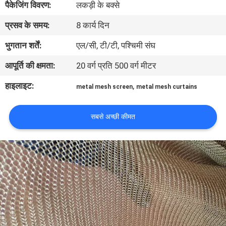
पैकेजिंग विवरण:
लकड़ी के बक्से
प्रसव के समय:
8 कार्य दिन
गुणवत्ता
नियंत्रण
भुगतान शर्तें:
एल/सी, टी/टी, पश्चिमी संघ
आपूर्ति की क्षमता:
20 वर्ग प्रति 500 ​​वर्ग मीटर
हमसे
हाइलाइट:
,
metal mesh screen
metal mesh curtains
संपर्क
करें
सबसे अच्छी कीमत
समाचार
मामले
साइटमैप