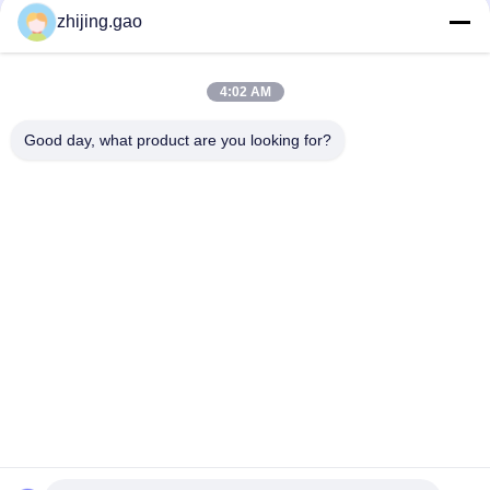
छत डाया 1.0 x 20 मिमी एस हुक धातु मेष ड्रेपी छत उपचार के लिए फ्लैट वायर के
zhijing.gao
साथ
होटल सजावट के लिए सोने के रंग वेल्ड स्टेनलेस स्टील रिंग मेष पर्दा
4:02 AM
स्टेनलेस स्टील चेन मेल मेटल मेष पर्दे 0.53x3.81 मिमी फायर गार्ड स्क्रीन के लिए
Good day, what product are you looking for?
लोकप्रिय श्रेणियां
सभी
स्वयं चिपकने वाला 
इन्सुलेशन एंकर पिन
इन्सुलेशन पिंस
धातु जाल ड्रैपर
वास्तु वायर मेष
टाइल बैकर बोर्ड वॉशर
स्टड वेल्डिंग पिन
पिन वेल्डिंग मशीन
फैब्रिक लैमिनेटेड ग्लास