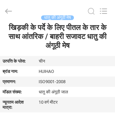
2026
Huihao
Hardware
Mesh
Product
धातु की अंगूठी मेष
Limited.
All
Rights
खिड़की के पर्दे के लिए पीतल के तार के
घर
Reserved.
साथ आंतरिक / बाहरी सजावट धातु की
उत्पादों
अंगूठी मेष
हमारे
उत्पत्ति के प्लेस:
चीन
बारे
ब्रांड नाम:
HUIHAO
में
प्रमाणन:
ISO9001-2008
मॉडल संख्या:
धातु की अंगूठी जाल
कारखाने
न्यूनतम आदेश
10 वर्ग मीटर
का
मात्रा:
दौरा