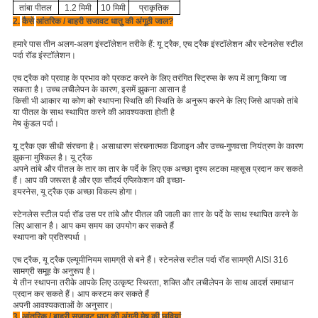
तांबा पीतल
1.2 मिमी
10 मिमी
प्राकृतिक
2.
कैसे
आंतरिक / बाहरी सजावट धातु की अंगूठी जाल?
हमारे पास तीन अलग-अलग इंस्टॉलेशन तरीके हैं: यू ट्रैक, एच ट्रैक इंस्टॉलेशन और स्टेनलेस स्टील
पर्दा रॉड इंस्टॉलेशन।
एच ट्रैक को प्रवाह के प्रभाव को प्रकट करने के लिए तरंगित स्ट्रिप्स के रूप में लागू किया जा
सकता है।
उच्च लचीलेपन के कारण, इसमें झुकना आसान है
किसी भी
आकार या कोण को स्थापना स्थिति की स्थिति के अनुरूप करने के लिए जिसे आपको तांबे
या पीतल के साथ स्थापित करने की आवश्यकता होती है
मेष कुंडल पर्दा।
यू ट्रैक एक सीधी संरचना है।
असाधारण संरचनात्मक डिजाइन और उच्च-गुणवत्ता नियंत्रण के कारण
झुकना मुश्किल है।
यू ट्रैक
अपने तांबे और पीतल के तार का तार के पर्दे के लिए एक अच्छा दृश्य लटका महसूस प्रदान
कर सकते
हैं।
आप की जरूरत है और एक सौंदर्य एप्लिकेशन की इच्छा-
इयरनेस,
यू ट्रैक एक अच्छा विकल्प होगा।
स्टेनलेस स्टील पर्दा रॉड उस पर तांबे और पीतल की जाली का तार के पर्दे के साथ स्थापित करने के
लिए आसान है।
आप कम समय का उपयोग कर सकते हैं
स्थापना को
प्रतिस्पर्धा
।
एच ट्रैक, यू ट्रैक एल्यूमीनियम सामग्री से बने हैं।
स्टेनलेस स्टील पर्दा रॉड सामग्री AISI 316
सामग्री समूह के अनुरूप है।
ये तीन स्थापना तरीके आपके लिए उत्कृष्ट स्थिरता, शक्ति और लचीलेपन के साथ आदर्श समाधान
प्रदान कर सकते हैं।
आप कस्टम कर सकते हैं
अपनी आवश्यकताओं के अनुसार।
3.
आंतरिक / बाहरी सजावट धातु की अंगूठी मेष की
छवियां