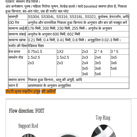
प्रकार: समर्थन रॉड रिवर्स।
अंत कनेक्शन: पुरुष / महिला पिरोया युग्मन, वेल्डेड छल्ले / सादे beveled समाप्त होता है, निकला
हुआ किनारा, बंद-अंत प्लेट, एक ही स्लॉट चल प्लेट
सामग्री
SS304, SS304L, SS316, SS316L, SS321, डुप्लेक्स, हेस्टलॉय, आदि
OD रेंज
अनुरोध और वास्तविक निकला हुआ किनारा के अनुसार और बार को मजबूत करें
सामान्य आईडी
176 मिमी, 200 मिमी, 230 मिमी, 255 मिमी।
अनुरोध के अनुसार
सामान्य लंबाई
अनुरोध के अनुसार 600 मिमी, 602 मिमी
सामान्य खांचा
0.21 मिमी, 0.4 मिमी, 0.41 मिमी, 0.8 मिमी।
अनुकूलित 0.02-3 मिमी।
स्लॉट की दिशा
रेडियल दिशा
वेज वायर
0.75x1.5
1X2
2x3
2 * 4
3 * 5
समर्थन रॉड
1.5x2.5
1.5x2.5
2x3
2x4
3x5
2x3
2x3
2x4
3x5
3x6
3x5
3x6
5x6
3x6
5x6
समाप्त करना
निकला हुआ किनारा,, धातु की अंगूठी, आदि
ध्यान दें
आवश्यकता के अनुसार अनुकूलित
रोटरी ड्रम स्क्रीन ट्यूब
की छवियाँ
_____________________________________________________________