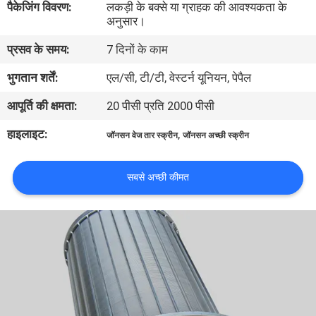
पैकेजिंग विवरण:
लकड़ी के बक्से या ग्राहक की आवश्यकता के
अनुसार।
गुणवत्ता
प्रसव के समय:
7 दिनों के काम
नियंत्रण
भुगतान शर्तें:
एल/सी, टी/टी, वेस्टर्न यूनियन, पेपैल
आपूर्ति की क्षमता:
20 पीसी प्रति 2000 पीसी
हमसे
संपर्क
हाइलाइट:
,
जॉनसन वेज तार स्क्रीन
जॉनसन अच्छी स्क्रीन
करें
सबसे अच्छी कीमत
समाचार
मामले
साइटमैप