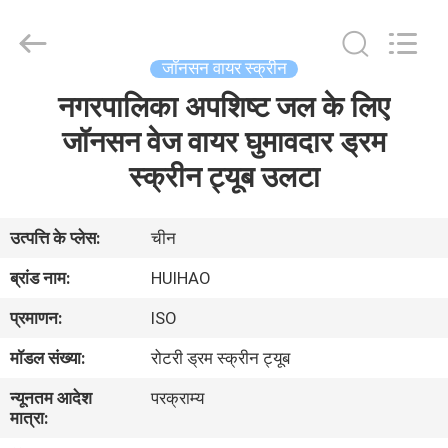
2026
Huihao
Hardware
Mesh
Product
जॉनसन वायर स्क्रीन
Limited.
All
Rights
नगरपालिका अपशिष्ट जल के लिए
घर
Reserved.
जॉनसन वेज वायर घुमावदार ड्रम
उत्पादों
स्क्रीन ट्यूब उलटा
हमारे
उत्पत्ति के प्लेस:
चीन
बारे
ब्रांड नाम:
HUIHAO
में
प्रमाणन:
ISO
मॉडल संख्या:
रोटरी ड्रम स्क्रीन ट्यूब
कारखाने
न्यूनतम आदेश
परक्राम्य
का
मात्रा:
दौरा