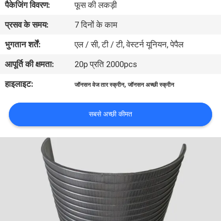
पैकेजिंग विवरण:
फूस की लकड़ी
प्रसव के समय:
7 दिनों के काम
गुणवत्ता
नियंत्रण
भुगतान शर्तें:
एल / सी, टी / टी, वेस्टर्न यूनियन, पेपैल
आपूर्ति की क्षमता:
20p प्रति 2000pcs
हमसे
हाइलाइट:
,
जॉनसन वेज तार स्क्रीन
जॉनसन अच्छी स्क्रीन
संपर्क
करें
सबसे अच्छी कीमत
समाचार
मामले
साइटमैप