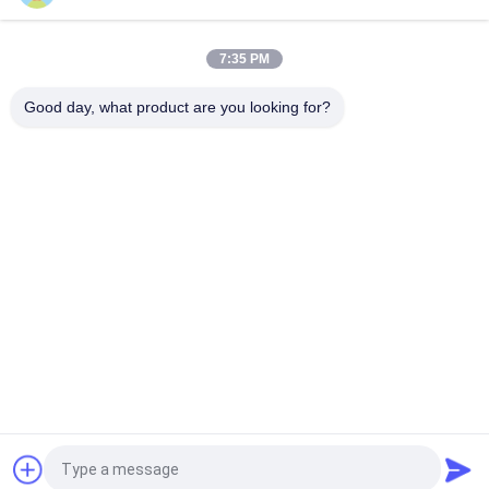
माइक्रो ब्रुअरी के लिए कंक्रीट वायर टून फ्लोर फिल्टर
7:35 PM
मिनी 0.02 मिमी वाटर जॉनसन स्ट्रेनर नोजल
Good day, what product are you looking for?
लोकप्रिय श्रेणियां
सभी
स्वयं चिपकने वाला 
इन्सुलेशन एंकर पिन
इन्सुलेशन पिंस
धातु जाल ड्रैपर
वास्तु वायर मेष
टाइल बैकर बोर्ड वॉशर
स्टड वेल्डिंग पिन
पिन वेल्डिंग मशीन
फैब्रिक लैमिनेटेड ग्लास
एक बोली का अनुरोध