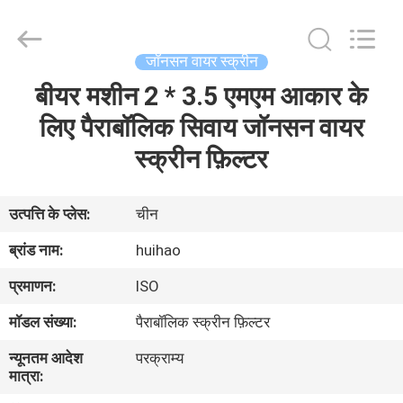
2026
Huihao
Hardware
Mesh
Product
जॉनसन वायर स्क्रीन
Limited.
All
Rights
बीयर मशीन 2 * 3.5 एमएम आकार के
घर
Reserved.
लिए पैराबॉलिक सिवाय जॉनसन वायर
उत्पादों
स्क्रीन फ़िल्टर
हमारे
उत्पत्ति के प्लेस:
चीन
बारे
ब्रांड नाम:
huihao
में
प्रमाणन:
ISO
मॉडल संख्या:
पैराबॉलिक स्क्रीन फ़िल्टर
कारखाने
न्यूनतम आदेश
परक्राम्य
का
मात्रा:
दौरा