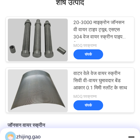
शीर्ष उत्पाद
20-3000 माइक्रोन जॉनसन
वी वायर टाइप ट्यूब, एसएस
304 वेज वायर स्क्रीन पाइप
फ़िल्टर
MOQ:परक्राम्य
संपर्क
वाटर वेले वेज वायर स्क्रीन
सिवी वी-वायर घुमावदार बेंड
आकार 0.1 मिमी स्लॉट के साथ
MOQ:परक्राम्य
संपर्क
जॉनसन वायर स्क्रीन
zhijing.gao
तरल निस्पंदन के लिए अपशिष्ट जल उपचार रोटरी ड्रम स्क्रीन