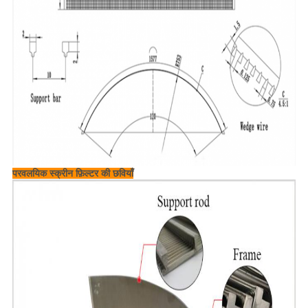
परवलयिक स्क्रीन फ़िल्टर की छवियाँ