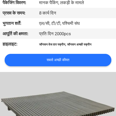
पैकेजिंग विवरण:
मानक पैकिंग, लकड़ी के मामले
प्रसव के समय:
8 कार्य दिन
गुणवत्ता
नियंत्रण
भुगतान शर्तें:
एल/सी, टी/टी, पश्चिमी संघ
आपूर्ति की क्षमता:
प्रति दिन 2000pcs
हमसे
हाइलाइट:
,
जॉनसन वेज तार स्क्रीन
जॉनसन अच्छी स्क्रीन
संपर्क
करें
सबसे अच्छी कीमत
समाचार
मामले
साइटमैप