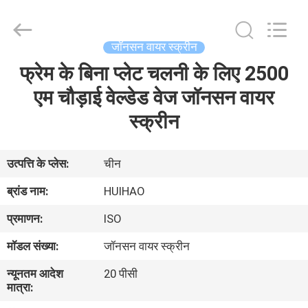
2026
Huihao
Hardware
Mesh
Product
जॉनसन वायर स्क्रीन
Limited.
All
Rights
फ्रेम के बिना प्लेट चलनी के लिए 2500
घर
Reserved.
एम चौड़ाई वेल्डेड वेज जॉनसन वायर
उत्पादों
स्क्रीन
हमारे
उत्पत्ति के प्लेस:
चीन
बारे
ब्रांड नाम:
HUIHAO
में
प्रमाणन:
ISO
मॉडल संख्या:
जॉनसन वायर स्क्रीन
कारखाने
न्यूनतम आदेश
20 पीसी
का
मात्रा:
दौरा