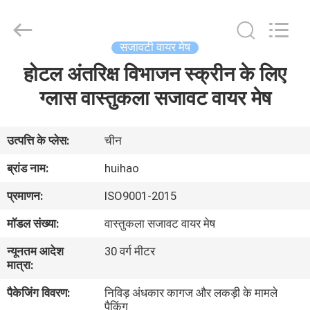
2026
Huihao
Hardware
Mesh
Product
सजावटी वायर मेष
Limited.
All
Rights
होटल अंतरिक्ष विभाजन स्क्रीन के लिए
घर
Reserved.
ग्लास वास्तुकला सजावट वायर मेष
उत्पादों
उत्पत्ति के प्लेस:
चीन
हमारे
ब्रांड नाम:
huihao
बारे
प्रमाणन:
ISO9001-2015
में
मॉडल संख्या:
वास्तुकला सजावट वायर मेष
न्यूनतम आदेश
30 वर्ग मीटर
कारखाने
मात्रा:
का
पैकेजिंग विवरण:
निविड़ अंधकार कागज और लकड़ी के मामले
दौरा
पैकिंग