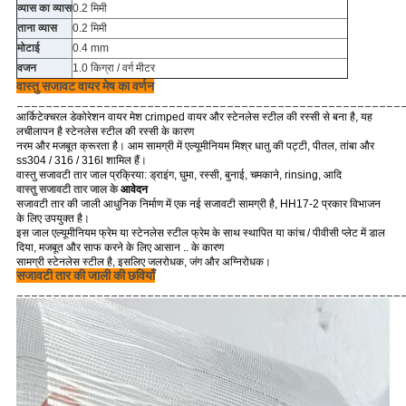
व्यास का व्यास
0.2 मिमी
ताना व्यास
0.2 मिमी
मोटाई
0.4 mm
वजन
1.0 किग्रा / वर्ग मीटर
वास्तु सजावट वायर मेष का वर्णन
_____________________________________________________
आर्किटेक्चरल डेकोरेशन वायर मेश crimped वायर और स्टेनलेस स्टील की रस्सी से बना है, यह
लचीलापन है स्टेनलेस स्टील की रस्सी के कारण
नरम और मजबूत क्रूरता है।
आम सामग्री में एल्यूमीनियम मिश्र धातु की पट्टी, पीतल, तांबा और
ss304 / 316 / 316l शामिल हैं।
वास्तु सजावटी तार जाल प्रक्रिया: ड्राइंग, घुमा, रस्सी, बुनाई, चमकाने, rinsing, आदि
वास्तु सजावटी तार जाल के
आवेदन
सजावटी तार की जाली आधुनिक निर्माण में एक नई सजावटी सामग्री है, HH17-2 प्रकार विभाजन
के लिए उपयुक्त है।
इस जाल एल्यूमीनियम फ्रेम या स्टेनलेस स्टील फ्रेम के साथ स्थापित या कांच / पीवीसी प्लेट में डाल
दिया, मजबूत और साफ करने के लिए आसान .. के कारण
सामग्री स्टेनलेस स्टील है, इसलिए जलरोधक, जंग और अग्निरोधक।
सजावटी तार की जाली की छवियाँ
_____________________________________________________