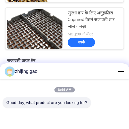
सुरक्षा द्वार के लिए अनुकूलित
Cripmed पैटर्न सजावटी तार
जाल कपड़ा
MOQ:30 वर्ग मीटर
संपर्क
सजावटी वायर मेष
zhijing.gao
स्टेनलेस स्टील रस्सी सीढ़ी अलगाव स्क्रीन के लिए वास्तुशिल्प तार जाल
कैबिनेट खिड़की के लिए प्राचीन चढ़ाना स्टेनलेस स्टील वास्तु तार जाल
6:44 AM
कैबिनेटरी और क्लैडिंग के लिए कांस्य लेपित वास्तुकला धातु जाल
Good day, what product are you looking for?
लोकप्रिय श्रेणियां
सभी