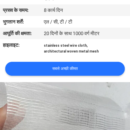
प्रसव के समय:
8 कार्य दिन
गुणवत्ता
भुगतान शर्तें:
एल / सी, टी / टी
नियंत्रण
आपूर्ति की क्षमता:
20 दिनों के साथ 1000 वर्ग मीटर
हमसे
हाइलाइट:
,
stainless steel wire cloth
architectural woven metal mesh
संपर्क
करें
सबसे अच्छी कीमत
समाचार
मामले
साइटमैप