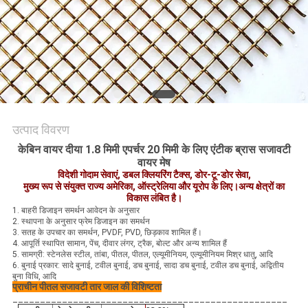
PRIVACY
POLICY
उत्पाद विवरण
केबिन वायर दीया 1.8 मिमी एपर्चर 20 मिमी के लिए एंटीक ब्रास सजावटी
वायर मेष
विदेशी गोदाम सेवाएं, डबल क्लियरिंग टैक्स, डोर-टू-डोर सेवा,
मुख्य रूप से संयुक्त राज्य अमेरिका, ऑस्ट्रेलिया और यूरोप के लिए।अन्य क्षेत्रों का
विकास लंबित है।
1. बाहरी डिजाइन समर्थन आवेदन के अनुसार
2. स्थापना के अनुसार फ्रेम डिजाइन का समर्थन
3. सतह के उपचार का समर्थन, PVDF, PVD, छिड़काव शामिल हैं।
4. आपूर्ति स्थापित सामान, पेंच, दीवार लंगर, ट्रैक, बोल्ट और अन्य शामिल हैं
5. सामग्री: स्टेनलेस स्टील, तांबा, पीतल, पीतल, एल्यूमीनियम, एल्यूमीनियम मिश्र धातु, आदि
6. बुनाई प्रकार: सादे बुनाई, टवील बुनाई, डच बुनाई, सादा डच बुनाई, टवील डच बुनाई, अद्वितीय
बुना विधि, आदि
प्राचीन पीतल सजावटी तार जाल की विशिष्टता
__________________________________________________