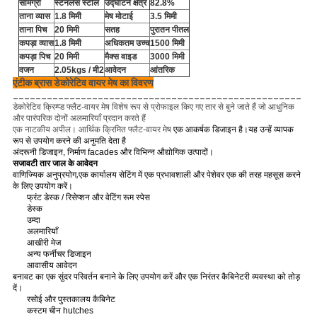
सामग्री
स्टेनलेस स्टील
उद्घाटन क्षेत्र
82.8%
ताना व्यास
1.8 मिमी
मेष मोटाई
3.5 मिमी
ताना पिच
20 मिमी
सतह
पुरातन पीतल
कपड़ा व्यास
1.8 मिमी
अधिकतम उच्च
1500 मिमी
कपड़ा पिच
20 मिमी
मैक्स वाइड
3000 मिमी
वजन
2.05kgs / मी
2
आवेदन
आंतरिक
एंटीक ब्रास डेकोरेटिव वायर मेष का विवरण
___________________________________________________
डेकोरेटिव क्रिम्प्ड फ्लैट-वायर मेष विशेष रूप से प्रोफाइल किए गए तार से बुने जाते हैं जो आधुनिक
और पारंपरिक दोनों अलमारियाँ प्रदान करते हैं
एक नाटकीय अपील। आर्थिक क्रिमित फ्लैट-वायर मेष
एक आकर्षक डिजाइन है।यह उन्हें व्यापक
रूप से उपयोग करने की अनुमति देता है
अंदरूनी डिजाइन, निर्माण facades और विभिन्न औद्योगिक उत्पादों।
सजावटी तार जाल के आवेदन
,
वाणिज्यिक अनुप्रयोग
एक कार्यालय सेटिंग में एक प्रभावशाली और पेशेवर एक की तरह महसूस करने
के लिए उपयोग करें।
फ्रंट डेस्क / रिसेप्शन और वेटिंग रूम स्पेस
डेस्क
उम्दा
अलमारियाँ
आखीरी मेज
अन्य फर्नीचर डिजाइन
आवासीय आवेदन
बनावट का एक सुंदर परिवर्तन बनाने के लिए उपयोग करें और एक निरंतर कैबिनेटरी व्यवस्था को तोड़
दें।
रसोई और पुस्तकालय कैबिनेट
कस्टम चीन hutches