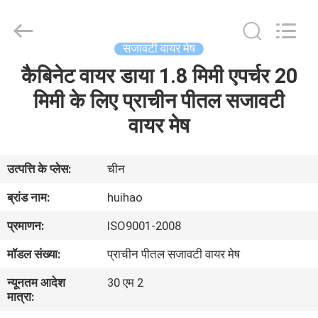
2026
Huihao
Hardware
Mesh
Product
सजावटी वायर मेष
Limited.
All
Rights
कैबिनेट वायर डाया 1.8 मिमी एपर्चर 20
घर
Reserved.
मिमी के लिए प्राचीन पीतल सजावटी
उत्पादों
वायर मेष
हमारे
उत्पत्ति के प्लेस:
चीन
बारे
ब्रांड नाम:
huihao
में
प्रमाणन:
ISO9001-2008
मॉडल संख्या:
प्राचीन पीतल सजावटी वायर मेष
कारखाने
न्यूनतम आदेश
30 एम 2
का
मात्रा:
दौरा