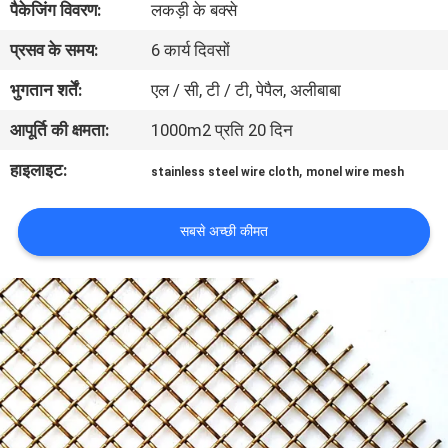
पैकेजिंग विवरण:
लकड़ी के बक्से
प्रसव के समय:
6 कार्य दिवसों
गुणवत्ता
नियंत्रण
भुगतान शर्तें:
एल / सी, टी / टी, पेपैल, अलीबाबा
आपूर्ति की क्षमता:
1000m2 प्रति 20 दिन
हमसे
हाइलाइट:
,
stainless steel wire cloth
monel wire mesh
संपर्क
करें
सबसे अच्छी कीमत
समाचार
मामले
साइटमैप