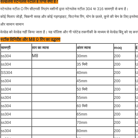
वेल्डलेस स्टेनलेस स्टील हे रिंग्स क्या है?
स्टेनलेस स्टील O रिंग सीएनसी स्प्रिंग मशीनों द्वारा स्टेनलेस स्टील 304 या 316 सामग्री से बना है।
कोई मिलाप जोड़ों, चिकनी सतह और कोई गड़गड़ाहट, फिटनेस रिंग, योग के छल्ले, कुत्ते की चेन के लिए इस्त
और सामान सामान
वेल्डेड को वेल्डेड नहीं किया जाता है।
यह पॉलिश और नी प्लेटेड तकनीकी के माध्यम से वेल्डेड बिंदु को रद्द कर
स्टॉक विनिर्देश और M8 O रिंग का उद्धरण
सामग्री
तार का व्यास
अंतर व्यास
moq
ई
M8
ss304
30mm
200
U
ss304
35 मिमी
200
U
SS304
40mm
200
U
ss304
45mm
200
U
ss304
50 मिमी
200
U
ss304
55mm
200
U
ss304
60 मिमी
200
U
ss304
65mm
200
U
ss304
70mm
200
U
ss304
80mm
200
U