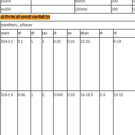
ss304
90mm
200
U
ss304
100mm
200
U
ओ रिंग मेष की सामग्री तकनीकी टेप
रासायनिक%, अधिकतम
प्रकार
सी
सी
Mn
पी
एस
सीआर
मो
नी
304-ए 2
0.1
1
2
0.05
0.03
15-20
8-19
316-ए 4
0.08
1
2
0.045
0.03
16-18.5
2-3
10-15