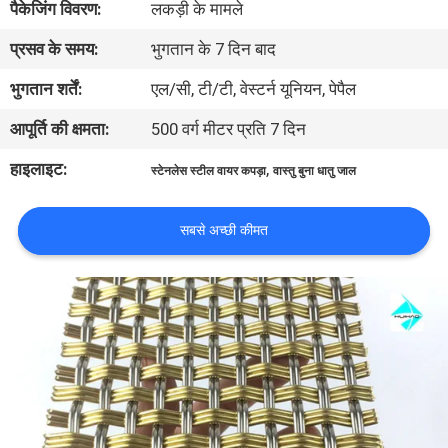
पैकेजिंग विवरण:
लकड़ी के मामले
प्रसव के समय:
भुगतान के 7 दिन बाद
गुणवत्ता
नियंत्रण
भुगतान शर्तें:
एल/सी, टी/टी, वेस्टर्न यूनियन, पेपैल
आपूर्ति की क्षमता:
500 वर्ग मीटर प्रति 7 दिन
हमसे
हाइलाइट:
,
स्टेनलेस स्टील वायर कपड़ा
वास्तु बुना धातु जाल
संपर्क
करें
सबसे अच्छी कीमत
समाचार
मामले
साइटमैप