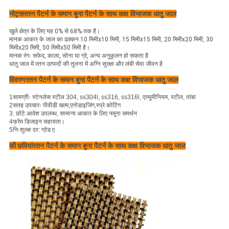
नोट्स
रतन पैटर्न के समान बुना पैटर्न के साथ कक्ष विभाजक धातु जाल
खुले क्षेत्र के लिए यह 0% से 68% तक है।
मानक आकार के जाल का ढक्कन 10 मिमीx10 मिमी, 15 मिमीx15 मिमी, 20 मिमीx20 मिमी, 30
मिमीx20 मिमी, 50 मिमीx50 मिमी है।
मानक रंगः सफेद, काला, सोना या ग्रे, अन्य अनुकूलन हो सकता है
धातु जाल में रतन उत्पादों की तुलना में अग्नि सुरक्षा और लंबी सेवा जीवन है
विवरण
रतन पैटर्न के समान बुना पैटर्न के साथ कक्ष विभाजक धातु जाल
1सामग्रीः स्टेनलेस स्टील 304, ss304l, ss316, ss316l, एल्यूमीनियम, स्टील, तांबा
2सतह उपचारः पीवीडी खत्म,एनोडाइजिंग,स्प्रे कोटिंग
3. छोटे आदेश उपलब्ध, सामान्य आकार के लिए नमूना समर्थन
4फ्रेम डिजाइन सहायता।
5निःशुल्क दर: ग्रेड ए
की छवियां
रतन पैटर्न के समान बुना पैटर्न के साथ कक्ष विभाजक धातु जाल