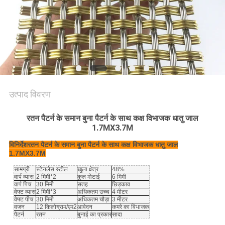
PRIVACY
POLICY
उत्पाद विवरण
रतन पैटर्न के समान बुना पैटर्न के साथ कक्ष विभाजक धातु जाल
1.7MX3.7M
विनिर्देश
रतन पैटर्न के समान बुना पैटर्न के साथ कक्ष विभाजक धातु जाल
1.7MX3.7M
सामग्री
स्टेनलेस स्टील
खुला क्षेत्र
48%
वार्प व्यास
2 मिमी*2
कुल मोटाई
6 मिमी
वार्प पिच
30 मिमी
सतह
छिड़काव
वेफ्ट व्यास
2 मिमी*3
अधिकतम उच्च
4 मीटर
वेफ्ट पीच
30 मिमी
अधिकतम चौड़ा
3 मीटर
वजन
12 किलोग्राम/एम2
आवेदन
कमरे का विभाजक
पैटर्न
रतन
बुनाई का प्रकार
सादा