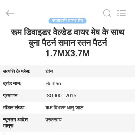
2026
Huihao
Hardware
Mesh
Product
सजावटी वायर मेष
Limited.
All
Rights
रूम डिवाइडर वेल्डेड वायर मेष के साथ
घर
Reserved.
बुना पैटर्न समान रतन पैटर्न
उत्पादों
1.7MX3.7M
हमारे
उत्पत्ति के प्लेस:
चीन
बारे
ब्रांड नाम:
Huihao
में
प्रमाणन:
ISO9001:2015
मॉडल संख्या:
कक्ष विभक्त धातु जाल
कारखाने
न्यूनतम आदेश
परक्राम्य
का
मात्रा:
दौरा