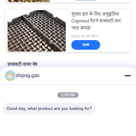
सुरक्षा द्वार के लिए अनुकूलित
Cripmed पैटर्न सजावटी तार
जाल कपड़ा
MOQ:30 वर्ग मीटर
संपर्क
सजावटी वायर मेष
zhijing.gao
स्टेनलेस स्टील रस्सी सीढ़ी अलगाव स्क्रीन के लिए वास्तुशिल्प तार जाल
कैबिनेट खिड़की के लिए प्राचीन चढ़ाना स्टेनलेस स्टील वास्तु तार जाल
2:59 PM
कैबिनेटरी और क्लैडिंग के लिए कांस्य लेपित वास्तुकला धातु जाल
Good day, what product are you looking for?
लोकप्रिय श्रेणियां
सभी