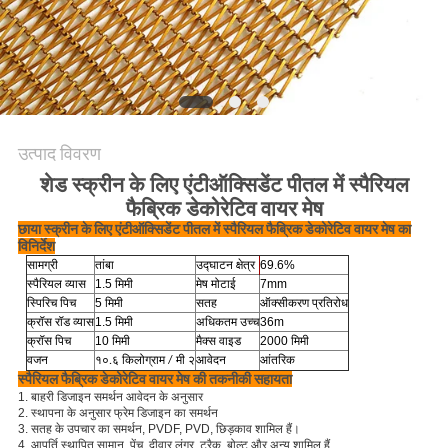
PRIVACY
POLICY
उत्पाद विवरण
शेड स्क्रीन के लिए एंटीऑक्सिडेंट पीतल में स्पैरियल
फैब्रिक डेकोरेटिव वायर मेष
छाया स्क्रीन के लिए एंटीऑक्सिडेंट पीतल में स्पैरियल फैब्रिक डेकोरेटिव वायर मेष का
विनिर्देश
सामग्री
तांबा
उद्घाटन क्षेत्र
69.6%
स्पैरियल व्यास
1.5 मिमी
मेष मोटाई
7mm
स्पिरिच पिच
5 मिमी
सतह
ऑक्सीकरण प्रतिरोध
क्रॉस रॉड व्यास
1.5 मिमी
अधिकतम उच्च
36m
क्रॉस पिच
10 मिमी
मैक्स वाइड
2000 मिमी
वजन
१०.६ किलोग्राम / मी
२
आवेदन
आंतरिक
स्पैरियल फैब्रिक डेकोरेटिव वायर मेष की तकनीकी सहायता
1. बाहरी डिजाइन समर्थन आवेदन के अनुसार
2. स्थापना के अनुसार फ्रेम डिजाइन का समर्थन
3. सतह के उपचार का समर्थन, PVDF, PVD, छिड़काव शामिल हैं।
4. आपूर्ति स्थापित सामान, पेंच, दीवार लंगर, ट्रैक, बोल्ट और अन्य शामिल हैं