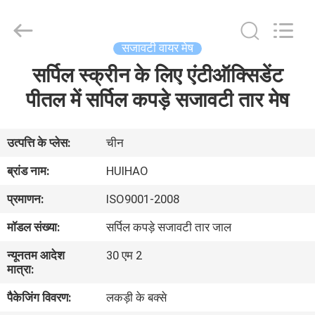
2026
Huihao
Hardware
Mesh
Product
सजावटी वायर मेष
Limited.
All
Rights
सर्पिल स्क्रीन के लिए एंटीऑक्सिडेंट
घर
Reserved.
पीतल में सर्पिल कपड़े सजावटी तार मेष
उत्पादों
उत्पत्ति के प्लेस:
चीन
हमारे
ब्रांड नाम:
HUIHAO
बारे
प्रमाणन:
ISO9001-2008
में
मॉडल संख्या:
सर्पिल कपड़े सजावटी तार जाल
न्यूनतम आदेश
30 एम 2
कारखाने
मात्रा:
का
पैकेजिंग विवरण:
लकड़ी के बक्से
दौरा