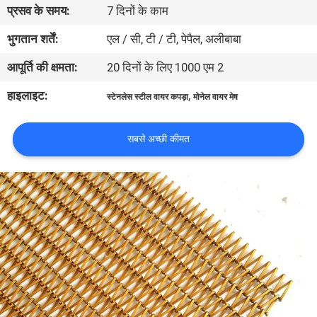
प्रसव के समय:
7 दिनों के काम
गुणवत्ता
भुगतान शर्तें:
एल / सी, टी / टी, पेपैल, अलीबाबा
नियंत्रण
आपूर्ति की क्षमता:
20 दिनों के लिए 1000 एम 2
हाइलाइट:
,
स्टेनलेस स्टील वायर कपड़ा
मोनेल वायर मेष
हमसे
संपर्क
सबसे अच्छी कीमत
करें
समाचार
मामले
साइटमैप