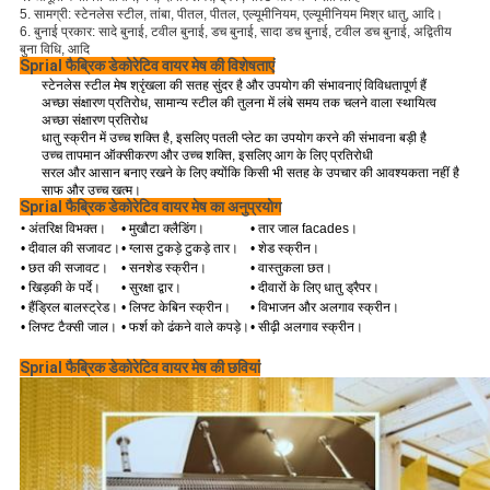
5.
सामग्री: स्टेनलेस स्टील, तांबा, पीतल, पीतल, एल्यूमीनियम, एल्यूमीनियम मिश्र धातु, आदि।
6. बुनाई प्रकार: सादे बुनाई, टवील बुनाई, डच बुनाई, सादा डच बुनाई, टवील डच बुनाई, अद्वितीय
बुना विधि, आदि
Sprial फैब्रिक डेकोरेटिव वायर मेष की विशेषताएं
स्टेनलेस स्टील मेष श्रृंखला की सतह सुंदर है और उपयोग की संभावनाएं विविधतापूर्ण हैं
अच्छा संक्षारण प्रतिरोध, सामान्य स्टील की तुलना में लंबे समय तक चलने वाला स्थायित्व
अच्छा संक्षारण प्रतिरोध
धातु स्क्रीन में उच्च शक्ति है, इसलिए पतली प्लेट का उपयोग करने की संभावना बड़ी है
उच्च तापमान ऑक्सीकरण और उच्च शक्ति, इसलिए आग के लिए प्रतिरोधी
सरल और आसान बनाए रखने के लिए क्योंकि किसी भी सतह के उपचार की आवश्यकता नहीं है
साफ और उच्च खत्म।
Sprial फैब्रिक डेकोरेटिव वायर मेष का अनुप्रयोग
•
अंतरिक्ष विभक्त।
• मुखौटा क्लैडिंग।
• तार जाल facades।
• दीवाल की सजावट।
• ग्लास टुकड़े टुकड़े तार।
• शेड स्क्रीन।
• छत की सजावट।
• सनशेड स्क्रीन।
• वास्तुकला छत।
• खिड़की के पर्दे।
• सुरक्षा द्वार।
• दीवारों के लिए धातु ड्रैपर।
• हैंड्रिल बालस्ट्रेड।
• लिफ्ट केबिन स्क्रीन।
• विभाजन और अलगाव स्क्रीन।
• लिफ्ट टैक्सी जाल।
• फर्श को ढंकने वाले कपड़े।
• सीढ़ी अलगाव स्क्रीन।
Sprial फैब्रिक डेकोरेटिव वायर मेष की छवियां