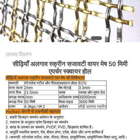
PRIVACY
POLICY
उत्पाद विवरण
सीढ़ियाँ अलगाव स्क्रीन सजावटी वायर मेष 50 मिमी
एपर्चर स्क्वायर होल
सीढ़ियाँ अलगाव स्क्रीन सजावटी तार मेष की विशिष्टता
सामग्री
स्टेनलेस स्टील और पीतल
उद्घाटन क्षेत्र
61%
ताना व्यास
2mm
मेष मोटाई
3.3mm
ताना पिच
21.5mm
सतह
स्वच्छ और मुफ्त तेल
कपड़ा व्यास
2mm
अधिकतम उच्च
30000mm
कपड़ा पिच
50 मिमी
मैक्स वाइड
3000 मिमी
वजन
4.3kgs / एम 2
आवेदन
सीढ़ी अलगाव स्क्रीन
Huihao कंपनी से तकनीकी सहायता
1. बाहरी डिजाइन समर्थन आवेदन के अनुसार
2. स्थापना के अनुसार फ्रेम डिजाइन का समर्थन
3. सतह के उपचार का समर्थन, PVDF, PVD, छिड़काव शामिल हैं।
4. आपूर्ति स्थापित सामान, पेंच, दीवार लंगर, ट्रैक, बोल्ट और अन्य शामिल हैं
5।
सामग्री: स्टेनलेस स्टील, तांबा, पीतल, पीतल, एल्यूमीनियम, एल्यूमीनियम मिश्र धातु, आदि।