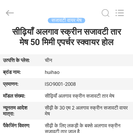
2026
Huihao
Hardware
Mesh
Product
सजावटी वायर मेष
Limited.
All
Rights
सीढ़ियाँ अलगाव स्क्रीन सजावटी तार
घर
Reserved.
मेष 50 मिमी एपर्चर स्क्वायर होल
उत्पादों
उत्पत्ति के प्लेस:
चीन
हमारे
ब्रांड नाम:
huihao
बारे
प्रमाणन:
ISO9001-2008
में
मॉडल संख्या:
सीढ़ियाँ अलगाव स्क्रीन सजावटी तार मेष
न्यूनतम आदेश
सीढ़ी के 30 एम 2 अलगाव स्क्रीन सजावटी वायर
कारखाने
मात्रा:
मेष
का
पैकेजिंग विवरण:
सीढ़ी के लिए लकड़ी के बक्से अलगाव स्क्रीन
दौरा
सजावटी तार जाल है