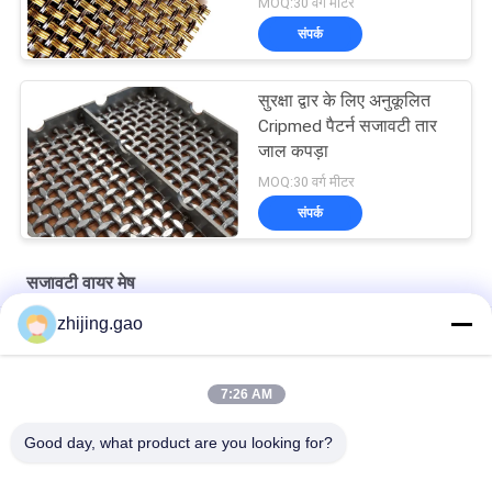
MOQ:30 वर्ग मीटर
संपर्क
सुरक्षा द्वार के लिए अनुकूलित
Cripmed पैटर्न सजावटी तार
जाल कपड़ा
MOQ:30 वर्ग मीटर
संपर्क
सजावटी वायर मेष
zhijing.gao
स्टेनलेस स्टील रस्सी सीढ़ी अलगाव स्क्रीन के लिए वास्तुशिल्प तार जाल
कैबिनेट खिड़की के लिए प्राचीन चढ़ाना स्टेनलेस स्टील वास्तु तार जाल
7:26 AM
कैबिनेटरी और क्लैडिंग के लिए कांस्य लेपित वास्तुकला धातु जाल
Good day, what product are you looking for?
लोकप्रिय श्रेणियां
सभी