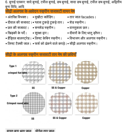
6. बुनाई प्रकार: सादे बुनाई, टवील बुनाई, डच बुनाई, सादा डच बुनाई, टवील डच बुनाई, अद्वितीय
बुना विधि, आदि
सीढ़ी अलगाव के आवेदन स्क्रीन सजावटी वायर मेष
•
अंतरिक्ष विभक्त।
• मुखौटा क्लैडिंग।
• तार जाल facades।
• दीवाल की सजावट।
• ग्लास टुकड़े टुकड़े तार।
• शेड स्क्रीन।
• छत की सजावट।
• सनशेड स्क्रीन।
• वास्तुकला छत।
• खिड़की के पर्दे।
• सुरक्षा द्वार।
• दीवारों के लिए धातु ड्रैपर।
• हैंड्रिल बालस्ट्रेड।
• लिफ्ट केबिन स्क्रीन।
• विभाजन और अलगाव स्क्रीन।
• लिफ्ट टैक्सी जाल।
• फर्श को ढंकने वाले कपड़े।
• सीढ़ी अलगाव स्क्रीन।
सीढ़ी के अलगाव स्क्रीन सजावटी तार मेष की छवियाँ
वास्तु बुना धातु जाल
मोनेल तार जाल