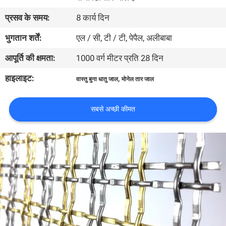
प्रसव के समय:
8 कार्य दिन
गुणवत्ता
भुगतान शर्तें:
एल / सी, टी / टी, पेपैल, अलीबाबा
नियंत्रण
आपूर्ति की क्षमता:
1000 वर्ग मीटर प्रति 28 दिन
हमसे
हाइलाइट:
,
वास्तु बुना धातु जाल
मोनेल तार जाल
संपर्क
सबसे अच्छी कीमत
करें
समाचार
मामले
साइटमैप