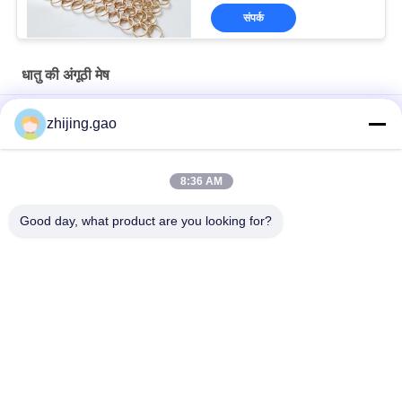
संपर्क
धातु की अंगूठी मेष
छत डाया 1.0 x 20 मिमी एस हुक धातु मेष ड्रेपी छत उपचार के लिए फ्लैट वायर के
zhijing.gao
साथ
होटल सजावट के लिए सोने के रंग वेल्ड स्टेनलेस स्टील रिंग मेष पर्दा
8:36 AM
स्टेनलेस स्टील चेन मेल मेटल मेष पर्दे 0.53x3.81 मिमी फायर गार्ड स्क्रीन के लिए
Good day, what product are you looking for?
लोकप्रिय श्रेणियां
सभी
स्वयं चिपकने वाला 
इन्सुलेशन एंकर पिन
इन्सुलेशन पिंस
धातु जाल ड्रैपर
वास्तु वायर मेष