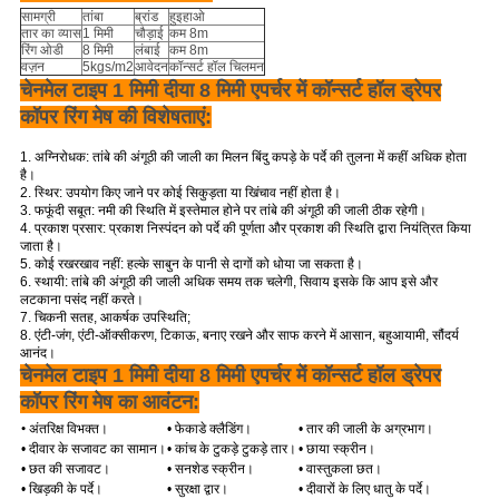
सामग्री
तांबा
ब्रांड
हुइहाओ
तार का व्यास
1 मिमी
चौड़ाई
कम 8m
रिंग ओडी
8 मिमी
लंबाई
कम 8m
वज़न
5kgs/m2
आवेदन
कॉन्सर्ट हॉल चिलमन
चेनमेल टाइप 1 मिमी दीया 8 मिमी एपर्चर में कॉन्सर्ट हॉल ड्रेपर
कॉपर रिंग मेष की विशेषताएं:
1. अग्निरोधक: तांबे की अंगूठी की जाली का मिलन बिंदु कपड़े के पर्दे की तुलना में कहीं अधिक होता
है।
2. स्थिर: उपयोग किए जाने पर कोई सिकुड़ता या खिंचाव नहीं होता है।
3. फफूंदी सबूत: नमी की स्थिति में इस्तेमाल होने पर तांबे की अंगूठी की जाली ठीक रहेगी।
4. प्रकाश प्रसार: प्रकाश निस्पंदन को पर्दे की पूर्णता और प्रकाश की स्थिति द्वारा नियंत्रित किया
जाता है।
5. कोई रखरखाव नहीं: हल्के साबुन के पानी से दागों को धोया जा सकता है।
6. स्थायी: तांबे की अंगूठी की जाली अधिक समय तक चलेगी, सिवाय इसके कि आप इसे और
लटकाना पसंद नहीं करते।
7. चिकनी सतह, आकर्षक उपस्थिति;
8. एंटी-जंग, एंटी-ऑक्सीकरण, टिकाऊ, बनाए रखने और साफ करने में आसान, बहुआयामी, सौंदर्य
आनंद।
चेनमेल टाइप 1 मिमी दीया 8 मिमी एपर्चर में कॉन्सर्ट हॉल ड्रेपर
कॉपर रिंग मेष का आवंटन:
•
अंतरिक्ष विभक्त।
• फेकाडे क्लैडिंग।
• तार की जाली के अग्रभाग।
• दीवार के सजावट का सामान।
• कांच के टुकड़े टुकड़े तार।
• छाया स्क्रीन।
• छत की सजावट।
• सनशेड स्क्रीन।
• वास्तुकला छत।
• खिड़की के पर्दे।
• सुरक्षा द्वार।
• दीवारों के लिए धातु के पर्दे।