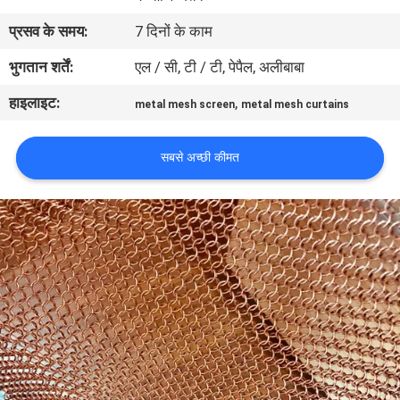
प्रसव के समय:
7 दिनों के काम
गुणवत्ता
भुगतान शर्तें:
एल / सी, टी / टी, पेपैल, अलीबाबा
नियंत्रण
हाइलाइट:
,
metal mesh screen
metal mesh curtains
हमसे
सबसे अच्छी कीमत
संपर्क
करें
समाचार
मामले
साइटमैप