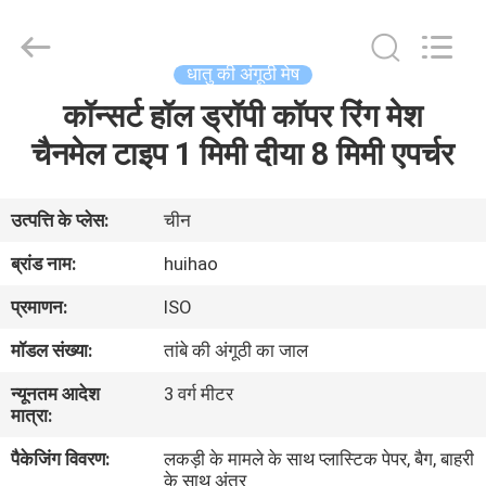
2026
Huihao
Hardware
Mesh
Product
धातु की अंगूठी मेष
Limited.
All
Rights
कॉन्सर्ट हॉल ड्रॉपी कॉपर रिंग मेश
घर
Reserved.
चैनमेल टाइप 1 मिमी दीया 8 मिमी एपर्चर
उत्पादों
उत्पत्ति के प्लेस:
चीन
हमारे
ब्रांड नाम:
huihao
बारे
प्रमाणन:
ISO
में
मॉडल संख्या:
तांबे की अंगूठी का जाल
न्यूनतम आदेश
3 वर्ग मीटर
कारखाने
मात्रा:
का
पैकेजिंग विवरण:
लकड़ी के मामले के साथ प्लास्टिक पेपर, बैग, बाहरी
दौरा
के साथ अंतर