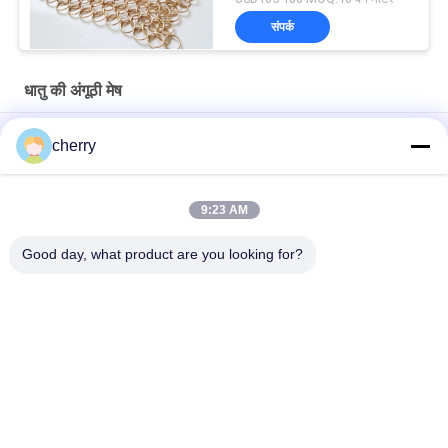
संपर्क
धातु की अंगूठी मेष
छत डाया 1.0 x 20 मिमी एस हुक धातु मेष ड्रेपी छत उपचार के लिए फ्लैट वायर के
cherry
साथ
होटल सजावट के लिए सोने के रंग वेल्ड स्टेनलेस स्टील रिंग मेष पर्दा
9:23 AM
स्टेनलेस स्टील चेन मेल मेटल मेष पर्दे 0.53x3.81 मिमी फायर गार्ड स्क्रीन के लिए
Good day, what product are you looking for?
लोकप्रिय श्रेणियां
सभी
स्वयं चिपकने वाला 
इन्सुलेशन एंकर पिन
इन्सुलेशन पिंस
धातु जाल ड्रैपर
वास्तु वायर मेष