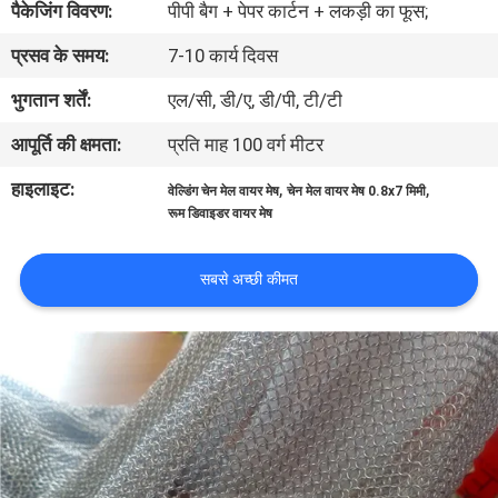
पैकेजिंग विवरण:
पीपी बैग + पेपर कार्टन + लकड़ी का फूस;
प्रसव के समय:
7-10 कार्य दिवस
गुणवत्ता
नियंत्रण
भुगतान शर्तें:
एल/सी, डी/ए, डी/पी, टी/टी
आपूर्ति की क्षमता:
प्रति माह 100 वर्ग मीटर
हमसे
हाइलाइट:
,
,
वेल्डिंग चेन मेल वायर मेष
चेन मेल वायर मेष 0.8x7 मिमी
संपर्क
रूम डिवाइडर वायर मेष
करें
सबसे अच्छी कीमत
समाचार
मामले
साइटमैप