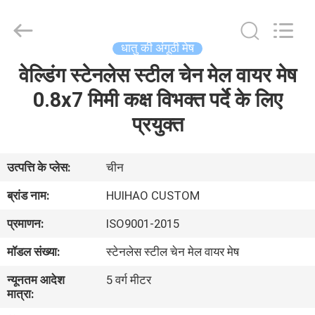
2026
Huihao
Hardware
Mesh
Product
धातु की अंगूठी मेष
Limited.
All
Rights
वेल्डिंग स्टेनलेस स्टील चेन मेल वायर मेष
घर
Reserved.
0.8x7 मिमी कक्ष विभक्त पर्दे के लिए
उत्पादों
प्रयुक्त
हमारे
उत्पत्ति के प्लेस:
चीन
बारे
ब्रांड नाम:
HUIHAO CUSTOM
में
प्रमाणन:
ISO9001-2015
मॉडल संख्या:
स्टेनलेस स्टील चेन मेल वायर मेष
कारखाने
न्यूनतम आदेश
5 वर्ग मीटर
का
मात्रा:
दौरा