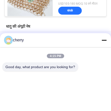
USD105-180 MOQ:10 वर्ग मीटर
संपर्क
धातु की अंगूठी मेष
छत डाया 1.0 x 20 मिमी एस हुक धातु मेष ड्रेपी छत उपचार के लिए फ्लैट वायर के
cherry
साथ
होटल सजावट के लिए सोने के रंग वेल्ड स्टेनलेस स्टील रिंग मेष पर्दा
4:15 PM
स्टेनलेस स्टील चेन मेल मेटल मेष पर्दे 0.53x3.81 मिमी फायर गार्ड स्क्रीन के लिए
Good day, what product are you looking for?
लोकप्रिय श्रेणियां
सभी
स्वयं चिपकने वाला 
इन्सुलेशन एंकर पिन
इन्सुलेशन पिंस
धातु जाल ड्रैपर
वास्तु वायर मेष