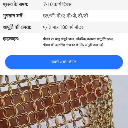
प्रसव के समय:
7-10 कार्य दिवस
गुणवत्ता
भुगतान शर्तें:
एल/सी, डी/ए, डी/पी, टी/टी
नियंत्रण
आपूर्ति की क्षमता:
प्रति माह 100 वर्ग मीटर
हाइलाइट:
,
,
पीतल रंग धातु अंगूठी जाल
आंतरिक सजावट धातु रिंग जाल
हमसे
पीतल की आंतरिक सजावट के लिए अंगूठी जाल पर्दा
संपर्क
सबसे अच्छी कीमत
करें
समाचार
मामले
साइटमैप