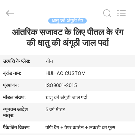
2026
Huihao
Hardware
Mesh
Product
धातु की अंगूठी मेष
Limited.
All
Rights
आंतरिक सजावट के लिए पीतल के रंग
घर
Reserved.
की धातु की अंगूठी जाल पर्दा
उत्पादों
उत्पत्ति के प्लेस:
चीन
हमारे
ब्रांड नाम:
HUIHAO CUSTOM
बारे
प्रमाणन:
ISO9001-2015
में
मॉडल संख्या:
धातु की अंगूठी जाल पर्दा
न्यूनतम आदेश
5 वर्ग मीटर
कारखाने
मात्रा:
का
पैकेजिंग विवरण:
पीपी बैग + पेपर कार्टन + लकड़ी का फूस
दौरा