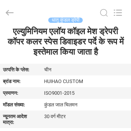
2026
Huihao
Hardware
Mesh
Product
धातु कुंडल ड्रेपी
Limited.
All
Rights
एल्युमिनियम एलॉय कॉइल मेश ड्रेपरी
घर
Reserved.
कॉपर कलर स्पेस डिवाइडर पर्दे के रूप में
उत्पादों
इस्तेमाल किया जाता है
हमारे
उत्पत्ति के प्लेस:
चीन
बारे
ब्रांड नाम:
HUIHAO CUSTOM
में
प्रमाणन:
ISO9001-2015
मॉडल संख्या:
कुंडल जाल चिलमन
कारखाने
न्यूनतम आदेश
30 वर्ग मीटर
का
मात्रा:
दौरा