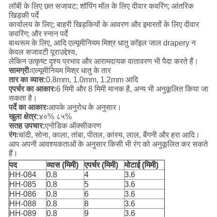
लॉबी के लिए छत सजावट; शॉपिंग मॉल के लिए दीवार कवरिंग; आंतरिक
खिड़की पर्दे
कार्यालय के लिए; बाहरी खिड़कियों के आवरण और इमारतों के लिए दीवार
कवरिंग; और स्नान पर्दे
बाथरूम के लिए, आदि एल्यूमीनियम मिश्र धातु कॉइल जाल drapery न
केवल सजावटी पूरा
उद्देश्य,
लेकिन उत्कृष्ट दृश्य प्रभाव और आरामदायक वातावरण भी पैदा करते हैं।
सामग्रीः
एल्यूमीनियम मिश्र धातु के तार
तार का व्यास:
0.8mm, 1.0mm, 1.2mm आदि
एपर्चर का आकारः
6 मिमी और 8 मिमी मानक है, अन्य भी अनुकूलित किया जा
सकता है।
पर्दे का आकारः
आपके अनुरोध के अनुसार।
खुला क्षेत्र:
४०% ८५%
सतह उपचार:
एनोडिक ऑक्सीकरण
रंगः
चांदी, सोना, काला, तांबा, पीतल, कांस्य, लाल, बैंगनी और हरा आदि।
आप अपनी आवश्यकताओं के अनुसार किसी भी रंग को अनुकूलित कर सकते
हैं।
पद
व्यास (मिमी)
एपर्चर (मिमी)
मोटाई (मिमी)
HH-084
0.8
4
3.6
HH-085
0.8
5
3.6
HH-086
0.8
6
3.6
HH-088
0.8
8
3.6
HH-089
0.8
9
3.6