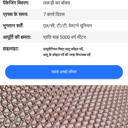
पैकेजिंग विवरण:
लकड़ी का बॉक्स
प्रसव के समय:
7 कार्य दिवस
गुणवत्ता
नियंत्रण
भुगतान शर्तें:
एल/सी, टी/टी, वेस्टर्न यूनियन
आपूर्ति की क्षमता:
प्रति माह 5000 वर्ग मीटर
हमसे
हाइलाइट:
,
एल्यूमीनियम मिश्र धातु कॉइल पर्दे
संपर्क
धातु के कोइल पर्दे की जगह विभाजक पर्दे
करें
सबसे अच्छी कीमत
समाचार
मामले
साइटमैप