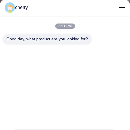
cherry
गुणवत्ता
नियंत्रण
6:11 PM
Good day, what product are you looking for?
हमसे
संपर्क
करें
समाचार
मामले
SITEMAP
इन्सुलेशन पिंस के लिए स्टेनलेस या जस्ती स्टील स्व लॉकिंग वॉशर