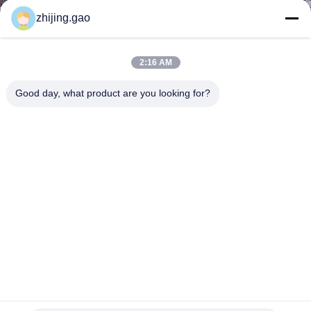
zhijing.gao
गुणवत्ता
नियंत्रण
2:16 AM
Good day, what product are you looking for?
हमसे
संपर्क
करें
समाचार
मामले
इलेक्ट्रोप्लेटिंग कांस्य रंग के साथ DIY हस्तनिर्मित एल्यूमीनियम मिश्र धातु
साइटमैप
प्रकाश विभाजन धातु की अंगूठी मेष