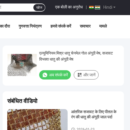
एक बोली का अनुरोध
|
Hindi
खोज
का दौरा
गुणवत्ता नियंत्रण
हमसे संपर्क करें
समाचार
मामले
एल्यूमिनियम मिश्र धातु चेनमेल गोल अंगूठी मेष, सजावट
विभक्त धातु की अंगूठी मेष
अब संपर्क करें
और जानें
संबंधित वीडियो
आंतरिक सजावट के लिए पीतल के
रंग की धातु की अंगूठी जाल पर्दा
धातु की अंगूठी मेष
2026-01-23