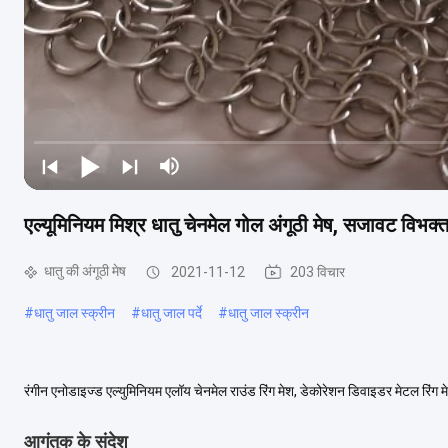
एल्यूमिनियम मिश्र धातु चेनमेल गोल अंगूठी मेष, सजावट विभक्त 
धातु की अंगूठी मेष
2021-11-12
203 विचार
#
धातु जाल स्क्रीन
#
धातु जाल पर्दे
#
धातु जाल स्क्रीन
रंगीन एनोडाइज्ड एल्युमिनियम एलॉय चेनमेल राउंड रिंग मेश, डेकोरेशन डिवाइडर मेटल रिंग
एनोडाइज्ड एल्यूमीनियम के छल्ले - 16 गा।1/4...
अधिक देखें
आगंतुक के संदेश