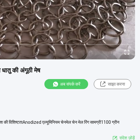
धातु की अंगूठी मेष
अब संपर्क करें
साझा करना
 मेश की विशिष्टताAnodized एल्यूमिनियम चेनमेल चेन मेल रिंग सामग्री1100 ग्रीन
संदेश छोड़ें