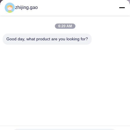
zhijing.gao
गुणवत्ता
नियंत्रण
6:20 AM
Good day, what product are you looking for?
हमसे
संपर्क
करें
समाचार
मामले
साइटमैप
राउंड रिंग चेनमेल बुनाई 1.2 मिमी X 12 मिमी मेटल रिंग मेश स्पेस डिवाइडर