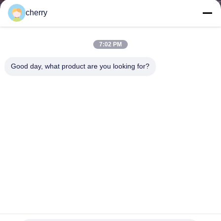
cherry
गुणवत्ता
नियंत्रण
7:02 PM
Good day, what product are you looking for?
हमसे
संपर्क
करें
समाचार
मामले
साइटमैप
कमरे के पर्दे के लिए वेल्ड स्टेनलेस स्टील चेनमेल वायर मेष