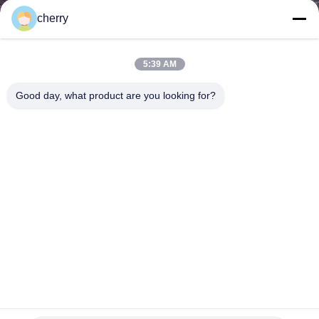
cherry
गुणवत्ता
नियंत्रण
5:39 AM
Good day, what product are you looking for?
हमसे
संपर्क
करें
समाचार
मामले
साइटमैप
रूम डिवाइडर के लिए वेल्डेड एसएस चेनमेल मेटल मेश परदा