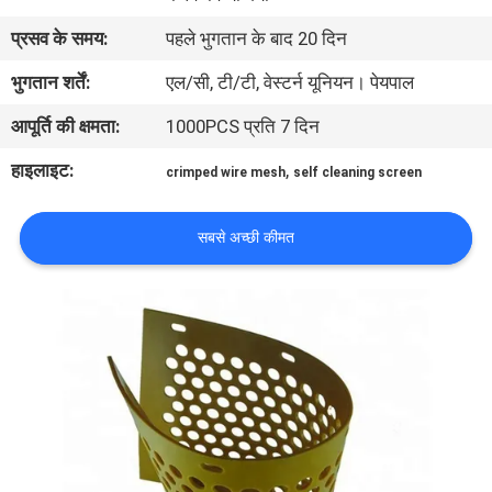
प्रसव के समय:
पहले भुगतान के बाद 20 दिन
गुणवत्ता
भुगतान शर्तें:
एल/सी, टी/टी, वेस्टर्न यूनियन। पेयपाल
नियंत्रण
आपूर्ति की क्षमता:
1000PCS प्रति 7 दिन
हमसे
हाइलाइट:
,
crimped wire mesh
self cleaning screen
संपर्क
सबसे अच्छी कीमत
करें
समाचार
मामले
SITEMAP