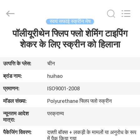
2026
Huihao
Hardware
Mesh
Product
स्वयं सफाई स्क्रीन मेष
Limited.
All
Rights
पॉलीयूरीथेन फ्लिप फ्लो शेमिंग टाइपिंग
घर
Reserved.
शेकर के लिए स्क्रीन को हिलाना
उत्पादों
उत्पत्ति के प्लेस:
चीन
हमारे
ब्रांड नाम:
huihao
बारे
प्रमाणन:
ISO9001-2008
में
मॉडल संख्या:
Polyurethane फ्लिप फ्लो स्क्रीन
न्यूनतम आदेश
परक्राम्य
कारखाने
मात्रा:
का
पैकेजिंग विवरण:
दफ़्ती बॉक्स + लकड़ी के मामलों या अनुरोध के रूप
दौरा
में पैक किया गया