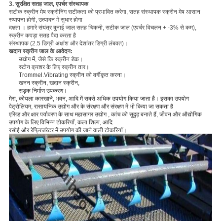
3. सुरक्षित सतह जाल, एपर्चर संस्थापक
सटीक स्क्रीन मेष स्क्रीनिंग सटीकता को प्रभावित करेगा, सतह संस्थापक स्क्रीन मेष आसान
स्थापना होगी, उत्पादन में सुधार होगा
दक्षता ।
हमारे संयंत्र बुनाई जाल सतह चिकनी, सटीक जाल (एपर्चर विचलन + -3% से कम),
स्क्रीन कपड़ा सतह पैदा करता है
संस्थापक (2.5 डिग्री अक्षांश और देशांतर डिग्री लंबवत)।
खदान स्क्रीन जाल के आवेदन:
उद्योग में, जैसे कि स्क्रीन डेक।
स्टोन क्रशर के लिए स्क्रीन तार।
Trommel.Vibrating स्क्रीन को वर्गीकृत करना।
खनन स्क्रीन, खदान स्क्रीन,
सड़क निर्माण उपकरण।
मेरा, कोयला कारखाने, भवन, आदि में सबसे अधिक उपयोग किया जाता है। इसका उपयोग
पेट्रोलियम, रासायनिक उद्योग और के संरक्षण
और
संरक्षण
में भी किया जा सकता है
एसिड और क्षार
पर्यावरण के
साथ महासागर उद्योग
, कांच को सुदृढ़ बनाते हैं, जीवन और औद्योगिक
उपयोग के लिए विभिन्न टोकरियाँ, कला
शिल्प, आदि
रसोई और रेफ्रिजरेटर में उपयोग की जाने वाली टोकरियाँ।