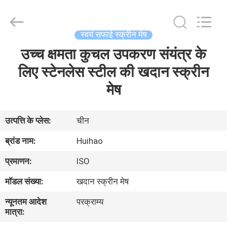
2026
Huihao
Hardware
Mesh
Product
स्वयं सफाई स्क्रीन मेष
Limited.
All
Rights
उच्च क्षमता कुचल उपकरण संयंत्र के
घर
Reserved.
लिए स्टेनलेस स्टील की खदान स्क्रीन
उत्पादों
मेष
हमारे
उत्पत्ति के प्लेस:
चीन
बारे
ब्रांड नाम:
Huihao
में
प्रमाणन:
ISO
मॉडल संख्या:
खदान स्क्रीन मेष
कारखाने
न्यूनतम आदेश
परक्राम्य
का
मात्रा:
दौरा