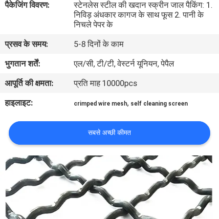
पैकेजिंग विवरण:
स्टेनलेस स्टील की खदान स्क्रीन जाल पैकिंग: 1.
निविड़ अंधकार कागज के साथ फूस 2. पानी के
निचले पेपर के
गुणवत्ता
नियंत्रण
प्रसव के समय:
5-8 दिनों के काम
भुगतान शर्तें:
एल/सी, टी/टी, वेस्टर्न यूनियन, पेपैल
हमसे
आपूर्ति की क्षमता:
प्रति माह 10000pcs
संपर्क
हाइलाइट:
,
crimped wire mesh
self cleaning screen
करें
सबसे अच्छी कीमत
समाचार
मामले
साइटमैप