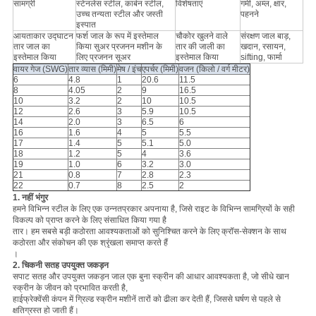
सामग्री
स्टेनलेस स्टील, कार्बन स्टील,
विशेषताएं
गर्मी, अम्ल, क्षार,
उच्च तन्यता स्टील और जस्ती
पहनने
इस्पात
आयताकार उद्घाटन
फर्श जाल के रूप में इस्तेमाल
चौकोर खुलने वाले
संरक्षण जाल बाड़,
तार जाल का
किया सुअर प्रजनन मशीन के
तार की जाली का
खदान, रसायन,
इस्तेमाल किया
लिए प्रजनन सूअर
इस्तेमाल किया
sifting, फार्मा
वायर गेज (SWG)
तार व्यास (मिमी)
मेष / इंच
एपर्चर (मिमी)
वजन (किलो / वर्ग मीटर)
6
4.8
1
20.6
11.5
8
4.05
2
9
16.5
10
3.2
2
10
10.5
12
2.6
3
5.9
10.5
14
2.0
3
6.5
6
16
1.6
4
5
5.5
17
1.4
5
5.1
5.0
18
1.2
5
4
3.6
19
1.0
6
3.2
3.0
21
0.8
7
2.8
2.3
22
0.7
8
2.5
2
1. नहीं भंगुर
हमने विभिन्न स्टील के लिए एक उन्नतप्रकार अपनाया है, जिसे राइट के विभिन्न सामग्रियों के सही
विकल्प को प्राप्त करने के लिए संसाधित किया गया है
तार। हम सबसे बड़ी कठोरता आवश्यकताओं को सुनिश्चित करने के लिए क्रॉस-सेक्शन के साथ
कठोरता और संकोचन की एक श्रृंखला समाप्त करते हैं
।
2. चिकनी सतह उपयुक्त जकड़न
सपाट सतह और उपयुक्त जकड़न जाल एक बुना स्क्रीन की आधार आवश्यकता है, जो सीधे खान
स्क्रीन के जीवन को प्रभावित करती है,
हाईफ्रेक्वेंसी कंपन में ग्रिल्ड स्क्रीन मशीनें तारों को ढीला कर देती हैं, जिससे घर्षण से पहले से
क्षतिग्रस्त हो जाती हैं।