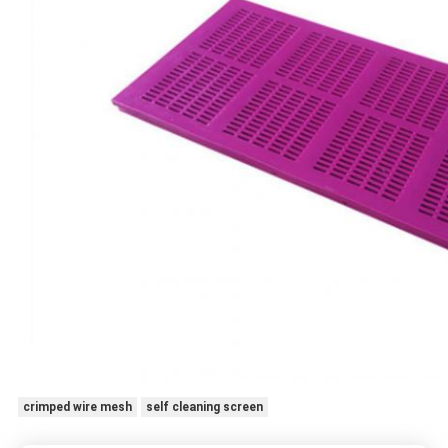
crimped wire mesh
self cleaning screen