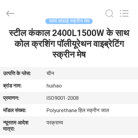
2026
Huihao
Hardware
Mesh
Product
स्वयं सफाई स्क्रीन मेष
Limited.
All
Rights
स्टील कंकाल 2400L1500W के साथ
घर
Reserved.
कोल क्रशिंग पॉलीयूरेथन वाइब्रेटिंग
उत्पादों
स्क्रीन मेष
हमारे
उत्पत्ति के प्लेस:
चीन
बारे
ब्रांड नाम:
huihao
में
प्रमाणन:
ISO9001-2008
मॉडल संख्या:
Polyurethane हिल स्क्रीन जाल
कारखाने
न्यूनतम आदेश
परक्राम्य
का
मात्रा:
दौरा