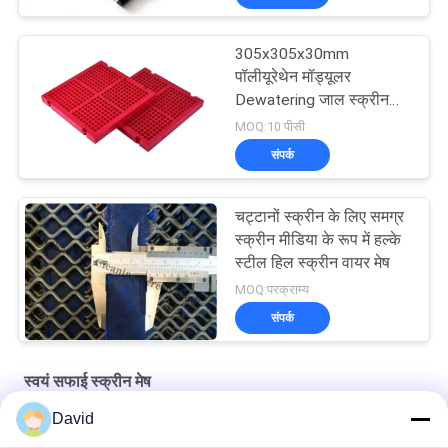
305x305x30mm
पॉलीयूरेथेन मॉड्यूलर
Dewatering जाल स्क्रीन
फिक्सिंग के साथ पु ब्लाट
MOQ:10 पीसी
संपर्क
चट्टानों स्क्रीन के लिए समग्र
स्क्रीन मीडिया के रूप में हल्के
स्टील हिल स्क्रीन वायर मेष
MOQ:परक्राम्य
संपर्क
स्वयं सफाई स्क्रीन मेष
David
शेकल बजरी खनन सिलिका रेत धोने के लिए कंपन स्क्रीन