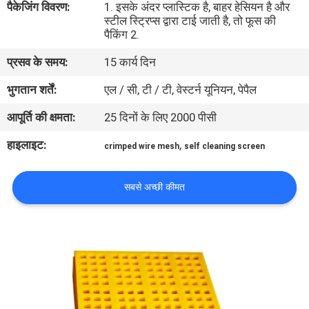
पैकेजिंग विवरण:
1. इसके अंदर प्लास्टिक है, बाहर हेसियन है और
स्टील स्ट्रिप्स द्वारा टाई जाती है, तो फूस की
पैकिंग 2.
गुणवत्ता
नियंत्रण
प्रसव के समय:
15 कार्य दिन
भुगतान शर्तें:
एल / सी, टी / टी, वेस्टर्न यूनियन, पेपैल
हमसे
आपूर्ति की क्षमता:
25 दिनों के लिए 2000 पीसी
संपर्क
हाइलाइट:
,
crimped wire mesh
self cleaning screen
करें
सबसे अच्छी कीमत
समाचार
मामले
साइटमैप