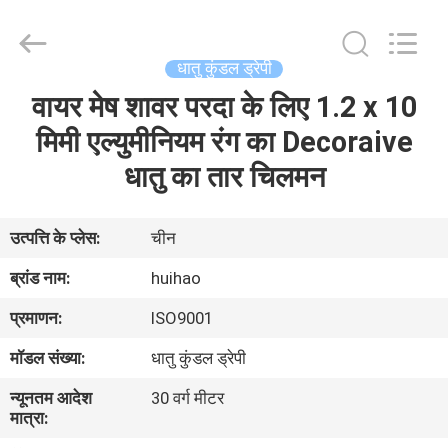
2026
Huihao
Hardware
Mesh
Product
धातु कुंडल ड्रेपी
Limited.
All
Rights
वायर मेष शावर परदा के लिए 1.2 x 10
घर
Reserved.
मिमी एल्युमीनियम रंग का Decoraive
उत्पादों
धातु का तार चिलमन
हमारे
उत्पत्ति के प्लेस:
चीन
बारे
ब्रांड नाम:
huihao
में
प्रमाणन:
ISO9001
मॉडल संख्या:
धातु कुंडल ड्रेपी
कारखाने
न्यूनतम आदेश
30 वर्ग मीटर
का
मात्रा:
दौरा