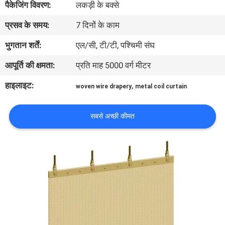
पैकेजिंग विवरण:
लकड़ी के बक्से
प्रसव के समय:
7 दिनों के काम
गुणवत्ता
नियंत्रण
भुगतान शर्तें:
एल/सी, टी/टी, पश्चिमी संघ
आपूर्ति की क्षमता:
प्रति माह 5000 वर्ग मीटर
हमसे
हाइलाइट:
,
woven wire drapery
metal coil curtain
संपर्क
करें
सबसे अच्छी कीमत
समाचार
मामले
साइटमैप