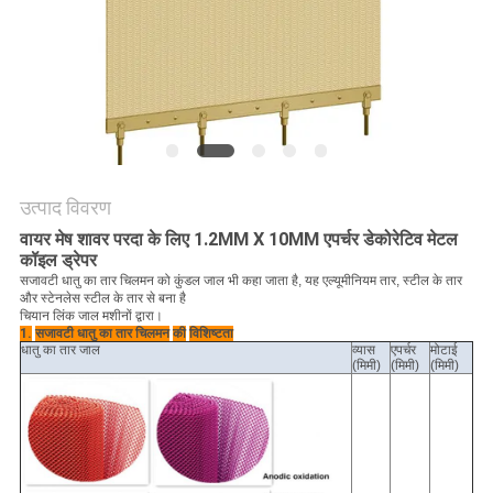
PRIVACY
POLICY
उत्पाद विवरण
वायर मेष शावर परदा के लिए 1.2MM X 10MM एपर्चर डेकोरेटिव मेटल
कॉइल ड्रेपर
सजावटी धातु का तार चिलमन को कुंडल जाल भी कहा जाता है, यह एल्यूमीनियम तार, स्टील के तार
और स्टेनलेस स्टील के तार से बना है
चियान लिंक जाल मशीनों द्वारा।
1.
सजावटी धातु का तार चिलमन
की
विशिष्टता
धातु का तार जाल
व्यास
एपर्चर
मोटाई
(मिमी)
(मिमी)
(मिमी)