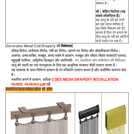
सकता है।
सी।
बेकिंग फिनिश (यह
सबसे लोकप्रिय है):
यह धातु के पर्दे को रंगने
का एक सरल तरीका है,
यह सिर्फ मिश्रण को पेंट
करता है फिर रंग बनाने के
लिए धातु के पर्दे को कोटिंग
वाले स्थान पर रख दें।
Decoraive Metal Coil Drapery की
विशेषताएं
एसिड-विरोध, क्षारीयता-विरोध, गर्मी का विरोध, पहनने का विरोध और ऑक्सीकरण-विरोध।
असंगत, उच्च-शक्ति, मजबूत, बनाए रखने में आसान, मजबूत और जीवंत जीवंत सजावटी प्रभाव,
बहुमुखी प्रतिभा,
अद्वितीय डिजाइन और उपस्थिति
,
रंग, स्थायित्व और लचीलेपन की विविधता,
धातु की जाली का पर्दा वास्तुकला के लिए एक आधुनिक सजावट शैली प्रदान करता है।
यह प्रकाश के साथ विभिन्न प्रकार के रंग परिवर्तन प्रदान करता है और असीमित कल्पना देता
है।
स्थापित करने में आसान, अधिक
COES MESH DRAPERY INSTALLATION
GUIDE -HUIHAO.pdf पढ़ें
डेकोरेटिव मेटल कॉइल ड्रैपर
की
इमेज