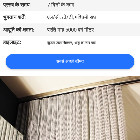
प्रसव के समय:
7 दिनों के काम
गुणवत्ता
भुगतान शर्तें:
एल/सी, टी/टी, पश्चिमी संघ
नियंत्रण
आपूर्ति की क्षमता:
प्रति माह 5000 वर्ग मीटर
हाइलाइट:
,
कुंडल जाल चिलमन
धातु का तार पर्दा
हमसे
संपर्क
सबसे अच्छी कीमत
करें
समाचार
मामले
साइटमैप