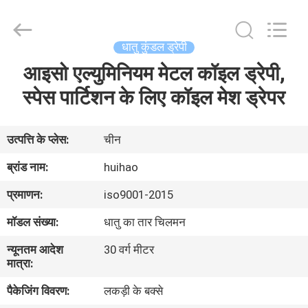
2026
Huihao
Hardware
Mesh
Product
धातु कुंडल ड्रेपी
Limited.
All
Rights
आइसो एल्युमिनियम मेटल कॉइल ड्रेपी,
घर
Reserved.
स्पेस पार्टिशन के लिए कॉइल मेश ड्रेपर
उत्पादों
उत्पत्ति के प्लेस:
चीन
हमारे
ब्रांड नाम:
huihao
बारे
प्रमाणन:
iso9001-2015
में
मॉडल संख्या:
धातु का तार चिलमन
न्यूनतम आदेश
30 वर्ग मीटर
कारखाने
मात्रा:
का
पैकेजिंग विवरण:
लकड़ी के बक्से
दौरा