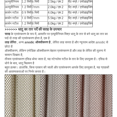
अल्युमीनियम
1.2 मिमी
6 मिमी
2.5kg / एम 2
पेंट-स्प्रे / एनोडाइजिंग
अल्युमीनियम
1.2 मिमी
7mm
2.0kg / एम 2
पेंट-स्प्रे / एनोडाइजिंग
कार्बन स्टील
0.9 मिमी
6 मिमी
4.0kg / एम 2
पेंट-स्प्रे / एनोडाइजिंग
कार्बन स्टील
1.0 मिमी
7mm
5.5kg / एम 2
पेंट-स्प्रे / एनोडाइजिंग
कार्बन स्टील
1.2 मिमी
8 मिमी
6.0kg / एम 2
पेंट-स्प्रे / एनोडाइजिंग
>>>>>>
धातु का तार पर्दे
की सतह के उपचार
सतह
के प्रसंस्करण के रूप में, आमतौर पर एल्यूमीनियम मिश्र धातु के तार से बने धातु का तार का
पर्दा दो तरह की प्रसंस्करण होता है, एक है
लाह लेपित
, अन्य
anodic ऑक्सीकरण है
, लेपित लाह सस्ता है और न्यूनतम आदेश anodic से
छोटा है
ऑक्सीकरण, लेकिन एनोडिक ऑक्सीकरण बेहतर प्रसंस्करण है और लाह के लेपित की तुलना में
सामान दिखता है;
तीसरा प्रसंस्करण एसिड धोया जाता है, यह स्टेनलेस स्टील के तार के लिए उपयुक्त है।
एसिड से
धोने के बाद, धातु चिलमन है
बहुत
हल्का।
हालांकि, किस प्रकार की जाली और प्रसंस्करण आपके लिए उपयुक्त है, यह ग्राहकों
की आवश्यकताओं पर निर्भर करता है।