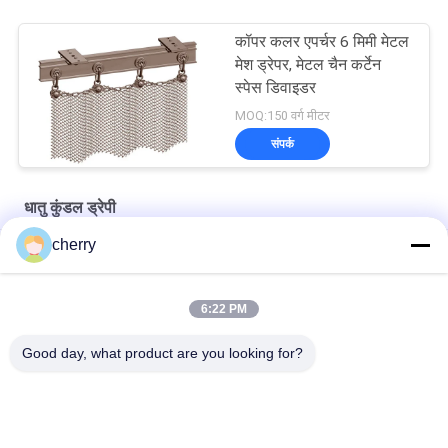
कॉपर कलर एपर्चर 6 मिमी मेटल
मेश ड्रेपर, मेटल चैन कर्टेन
स्पेस डिवाइडर
MOQ:150 वर्ग मीटर
संपर्क
धातु कुंडल ड्रेपी
cherry
आंतरिक विभाजन के लिए तांबे के रंग का एल्यूमीनियम धातु जाल पर्दा
कस्टम एल्यूमीनियम स्टील कॉइल पर्दे अंतरिक्ष विभाजक 0.8 मिमी तार
6:22 PM
धातु ट्रैक के साथ एल्यूमीनियम कॉइल जाल पर्दा
Good day, what product are you looking for?
लोकप्रिय श्रेणियां
सभी