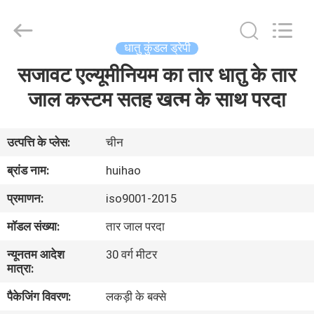
2026
Huihao
Hardware
Mesh
Product
धातु कुंडल ड्रेपी
Limited.
All
Rights
सजावट एल्यूमीनियम का तार धातु के तार
घर
Reserved.
जाल कस्टम सतह खत्म के साथ परदा
उत्पादों
उत्पत्ति के प्लेस:
चीन
हमारे
ब्रांड नाम:
huihao
बारे
प्रमाणन:
iso9001-2015
में
मॉडल संख्या:
तार जाल परदा
न्यूनतम आदेश
30 वर्ग मीटर
कारखाने
मात्रा:
का
पैकेजिंग विवरण:
लकड़ी के बक्से
दौरा