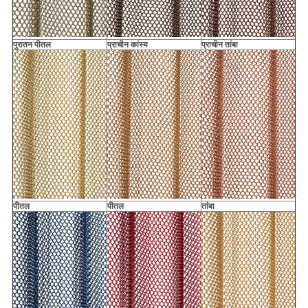
पुरातन पीतल
प्राचीन कांस्य
प्राचीन तांबा
पीतल
पीतल
तांबा