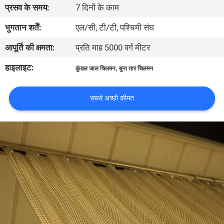
प्रसव के समय:
7 दिनों के काम
गुणवत्ता
भुगतान शर्तें:
एल/सी, टी/टी, पश्चिमी संघ
नियंत्रण
आपूर्ति की क्षमता:
प्रति माह 5000 वर्ग मीटर
हाइलाइट:
,
कुंडल जाल चिलमन
बुना तार चिलमन
हमसे
संपर्क
सबसे अच्छी कीमत
करें
समाचार
मामले
साइटमैप