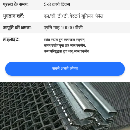
प्रसव के समय:
5-8 कार्य दिवस
गुणवत्ता
भुगतान शर्तें:
एल/सी, टी/टी, वेस्टर्न यूनियन, पेपैल
नियंत्रण
आपूर्ति की क्षमता:
प्रति माह 10000 पीसी
हाइलाइट:
,
वसंत स्टील बुना तार जाल स्क्रीन
हमसे
,
खनन उद्योग बुना तार जाल स्क्रीन
उच्च परिशुद्धता बुना धातु जाल स्क्रीन
संपर्क
करें
सबसे अच्छी कीमत
समाचार
मामले
साइटमैप