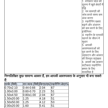
1. वर्गाकार जाल की
तुलना में खुले क्षेत्रों में
वृद्धि
2. नम सामग्री की
जांच करते समय कम
अंधा करना
3. स्क्रीनिंग दक्षता
बढ़ाने और अंधापन
को कम करने के लिए
इंजीनियर
4. स्क्रीन के प्रभावी
पहनने के जीवन में
सुधार
5. आपकी
आवश्यकताओं को
पूरा करने के लिए
उद्घाटन और आकार
की विस्तृत श्रृंखला
6. आदर्श जब आकार
सटीकता स्क्रीनिंग
क्षमता के लिए
माध्यमिक है
निम्नलिखित कुछ सामान्य आकार हैं, हम आपकी आवश्यकता के अनुसार भी बना सकते
हैं:
एपर्चर (मिमी)
तार व्यास (मिमी)
किग्रा/एम2
स्क्रीनिंग क्षेत्र%
0.70x2.10
0.44-0.66
2.04
67
1.00x3.00
0.60-0.70
2.23
51
1.50x4.50
0.80x1.00
2.04
67
1.50x20.00
1.25
4.18
51
1.50x50.00
1.25
4.12
53
2.00x20.00
1.60
5.41
51