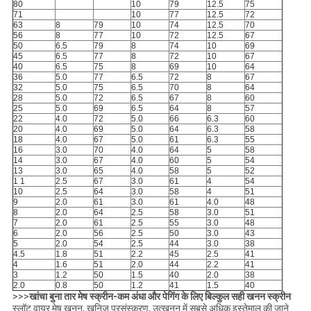
80
10
79
12.5
75
71
10
77
12.5
72
63
8
79
10
74
12.5
70
56
8
77
10
72
12.5
67
50
6.5
79
8
74
10
69
45
6.5
77
8
72
10
67
40
6.5
75
8
69
10
64
36
5.0
77
6.5
72
8
67
32
5.0
75
6.5
70
8
64
28
5.0
72
6.5
67
8
60
25
5.0
69
6.5
64
8
57
22
4.0
72
5.0
66
6.3
60
20
4.0
69
5.0
64
6.3
58
18
4.0
67
5.0
61
6.3
55
16
3.0
70
4.0
64
5
58
14
3.0
67
4.0
60
5
54
13
3.0
65
4.0
58
5
52
1 1
2.5
67
3.0
61
4
54
10
2.5
64
3.0
58
4
51
9
2.0
61
3.0
61
4.0
48
8
2.0
64
2.5
58
3.0
51
7
2.0
61
2.5
55
3.0
48
6
2.0
56
2.5
50
3.0
43
5
2.0
54
2.5
44
3.0
38
4.5
1.8
51
2.2
45
2.5
41
4
1.6
51
2.0
44
2.2
41
3
1.2
50
1.5
40
2.0
38
2.0
0.8
50
1.2
41
1.5
40
>>>
खांचा बुना तार मेष स्क्रीन-कम अंधा और पेगिंग के लिए बिल्कुल सही खनन स्क्रीन
स्लॉट वायर मेष खनन, खनिज प्रसंस्करण, उत्खनन में सबसे अधिक इस्तेमाल की जाने