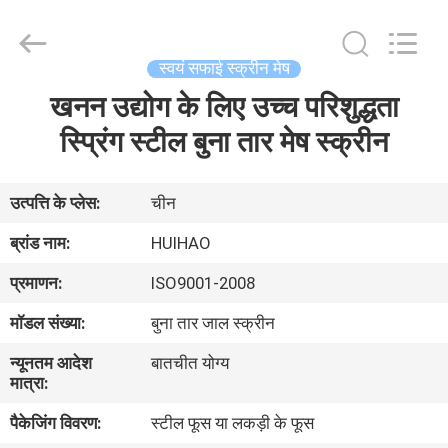
2026
Huihao
Hardware
Mesh
Product
स्वयं सफाई स्क्रीन मेष
Limited.
All
Rights
खनन उद्योग के लिए उच्च परिशुद्धता
घर
Reserved.
स्प्रिंग स्टील बुना तार मेष स्क्रीन
उत्पादों
उत्पत्ति के प्लेस:
चीन
हमारे
ब्रांड नाम:
HUIHAO
बारे
प्रमाणन:
ISO9001-2008
में
मॉडल संख्या:
बुना तार जाल स्क्रीन
न्यूनतम आदेश
बातचीत योग्य
कारखाने
मात्रा:
का
पैकेजिंग विवरण:
स्टील फूस या लकड़ी के फूस
दौरा