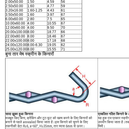
2.00x50.00
1.50
4.59
56
2.50x50.00
1.60
4.77
59
3.20x16.00
1.60-1.25
4.43
61
3.50x50.00
1.60
3.97
67
6.00x60.00
2.80
7.5
65
10.00x60.00
4.00
10.55
67
12.00x60.00
4.00
9.50
70
20.00x100.00
8.00
18.77
66
22.00x80.00
8.00
18.46
67
22.00x100.00
8.00
17.18
68
24.00x120.00
8.00-6.30
19.05
62
25.00x120.00
8.00
15.55
71
बुना तार मेष स्क्रीन के किनारों
सादा झुका हुआ किनारा
प्रबलित गठित किनारे के 
मजबूत किए बिना, क्रैकिंग और टूट-फूट को खत्म करने के लिए किनारों को
यह हुक एज प्रकार स्क्रीन
बनाने से पहले annealed किया जाता है।इस किनारे को चुनने के लिए
उपयोग किया जाता है।तकनी
तकनीकी डेटा R≥6, a=60°, H≥35mm, तार व्यास 6mm से ऊपर।
मिमी।