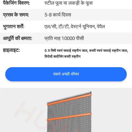
पैकेजिंग विवरण:
स्टील फूस या लकड़ी के फूस
प्रसव के समय:
5-8 कार्य दिवस
गुणवत्ता
नियंत्रण
भुगतान शर्तें:
एल/सी, टी/टी, वेस्टर्न यूनियन, पेपैल
आपूर्ति की क्षमता:
प्रति माह 10000 पीसी
हमसे
हाइलाइट:
,
,
0.9 मिमी स्वयं सफाई स्क्रीन जाल
बजरी स्वयं सफाई स्क्रीन जाल
संपर्क
विरोधी क्लोजिंग बजरी स्क्रीन
करें
सबसे अच्छी कीमत
समाचार
मामले
साइटमैप