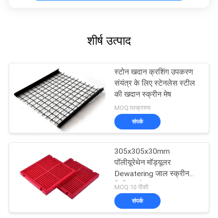
शीर्ष उत्पाद
स्टोन खदान क्रशिंग उपकरण
संयंत्र के लिए स्टेनलेस स्टील
की खदान स्क्रीन मेष
MOQ:परक्राम्य
संपर्क
305x305x30mm
पॉलीयूरेथेन मॉड्यूलर
Dewatering जाल स्क्रीन
फिक्सिंग के साथ पु ब्लाट
MOQ:10 पीसी
संपर्क