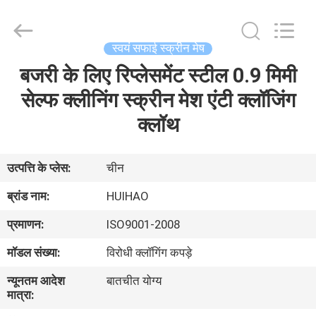
2026
Huihao
Hardware
Mesh
Product
स्वयं सफाई स्क्रीन मेष
Limited.
All
Rights
बजरी के लिए रिप्लेसमेंट स्टील 0.9 मिमी
घर
Reserved.
सेल्फ क्लीनिंग स्क्रीन मेश एंटी क्लॉजिंग
उत्पादों
क्लॉथ
हमारे
उत्पत्ति के प्लेस:
चीन
बारे
ब्रांड नाम:
HUIHAO
में
प्रमाणन:
ISO9001-2008
मॉडल संख्या:
विरोधी क्लॉगिंग कपड़े
कारखाने
न्यूनतम आदेश
बातचीत योग्य
का
मात्रा:
दौरा