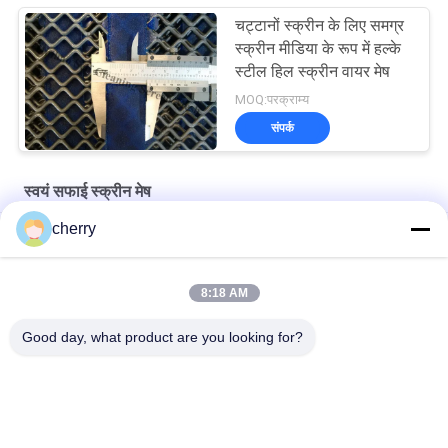
चट्टानों स्क्रीन के लिए समग्र
स्क्रीन मीडिया के रूप में हल्के
स्टील हिल स्क्रीन वायर मेष
MOQ:परक्राम्य
संपर्क
स्वयं सफाई स्क्रीन मेष
cherry
शेकल बजरी खनन सिलिका रेत धोने के लिए कंपन स्क्रीन
डिजाइन प्रकार एंटी-ब्लॉकिंग स्क्रीन गीली सामग्री स्क्रीनिंग के साथ सौदा
8:18 AM
पत्थर कुचल मशीन के लिए एंटी-ब्लॉकिंग क्वारी स्टील स्क्रीन मेष
Good day, what product are you looking for?
लोकप्रिय श्रेणियां
सभी
स्वयं चिपकने वाला 
इन्सुलेशन एंकर पिन