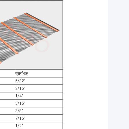
प्रारंभिक
5/32″
3/16″
1/4″
5/16″
3/8″
7/16″
1/2″